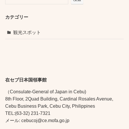
カテゴリー
観光スポット
在セブ日本国領事館
（Consulate-General of Japan in Cebu)
8th Floor, 2Quad Building, Cardinal Rosales Avenue,
Cebu Business Park, Cebu City, Philippines
TEL:(63-32) 231-7321
メール: cebucoj@ce.mofa.go.jp