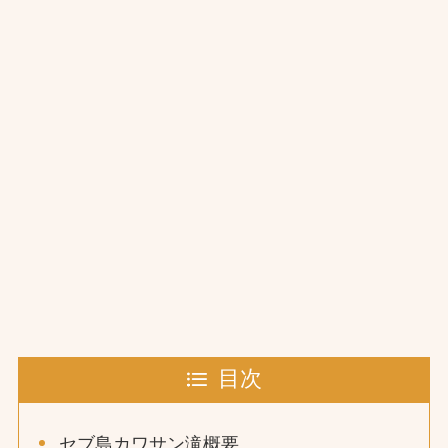
目次
セブ島カワサン滝概要